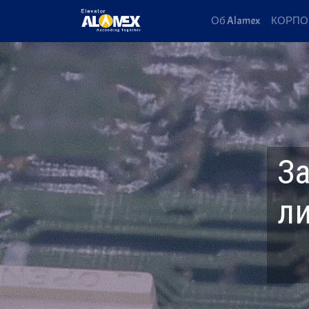
Об Alamex
КОРПО
З
л